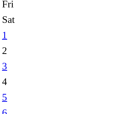
Fri
Sat
1
2
3
4
5
6