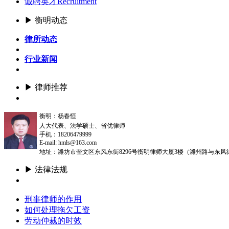
诚聘英才
Recruitment
▶ 衡明动态
律所动态
行业新闻
▶ 律师推荐
更多
衡明：杨春恒
人大代表、法学硕士、省优律师
手机：18206479999
E-mail: hmls@163.com
地址：潍坊市奎文区东风东街8296号衡明律师大厦3楼（潍州路与东风
▶ 法律法规
更多
刑事律师的作用
如何处理拖欠工资
劳动仲裁的时效