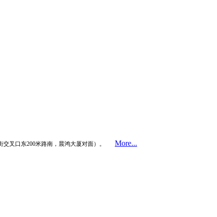
More...
街交叉口东200米路南，晨鸿大厦对面）。