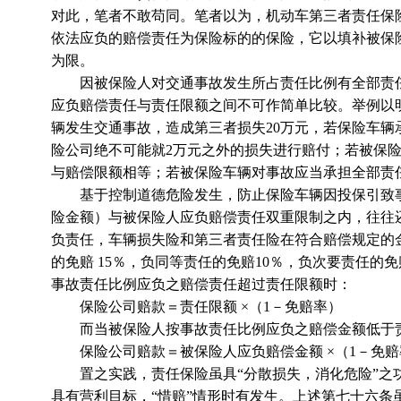
对此，笔者不敢苟同。笔者以为，机动车第三者责任保
依法应负的赔偿责任为保险标的的保险，它以填补被保
为限。
因被保险人对交通事故发生所占责任比例有全部责任
应负赔偿责任与责任限额之间不可作简单比较。举例以
辆发生交通事故，造成第三者损失20万元，若保险车辆
险公司绝不可能就2万元之外的损失进行赔付；若被保险
与赔偿限额相等；若被保险车辆对事故应当承担全部责
基于控制道德危险发生，防止保险车辆因投保引致事
险金额）与被保险人应负赔偿责任双重限制之内，往往
负责任，车辆损失险和第三者责任险在符合赔偿规定的
的免赔 15％，负同等责任的免赔10％，负次要责任的免
事故责任比例应负之赔偿责任超过责任限额时：
保险公司赔款＝责任限额 ×（1－免赔率）
而当被保险人按事故责任比例应负之赔偿金额低于
保险公司赔款＝被保险人应负赔偿金额 ×（1－免
置之实践，责任保险虽具“分散损失，消化危险”之功
具有营利目标，“惜赔”情形时有发生。上述第七十六