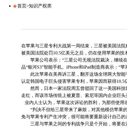
首页>
知识产权类
在苹果与三星专利大战第一局结束，三星被美国法院处
被美国法院处罚10.5亿美元之后，仍在使用苹果的技
苹果公司表示：“三星公司无视法院裁决，继续在市
品“银河S3”智能手机。iPhone和iPad制造商表示
此次苹果在美再诉三星，翻开这场全球两大智能手机
认定韩国电子巨头侵害苹果专利，苹果因而获得10.5
然而，日本一家法院周五曾驳回了这一美国科技巨
走红，而该市场传统上被夏普、索尼等国内企业巨头
业内人士认为，苹果这次诉讼的胜利，为那些使用谷
“判决不但给三星带来了麻烦，对其他模仿苹果的手
免与苹果专利产生冲突，很可能将要重新设计自己的
三星与苹果之间的专利战争只是个开始，将要在这