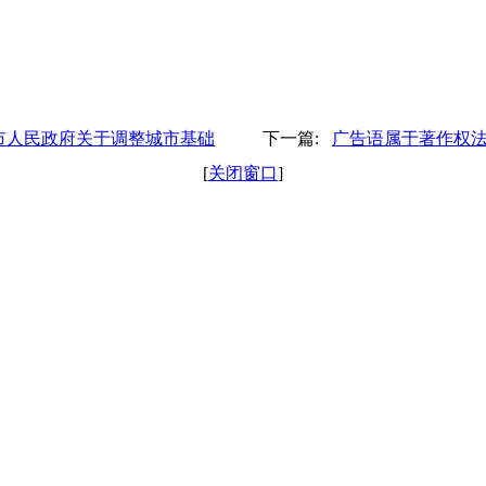
市人民政府关于调整城市基础
下一篇:
广告语属于著作权
[
关闭窗口
]