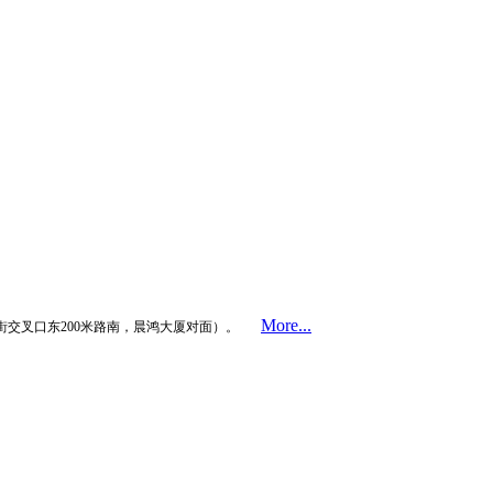
More...
街交叉口东200米路南，晨鸿大厦对面）。