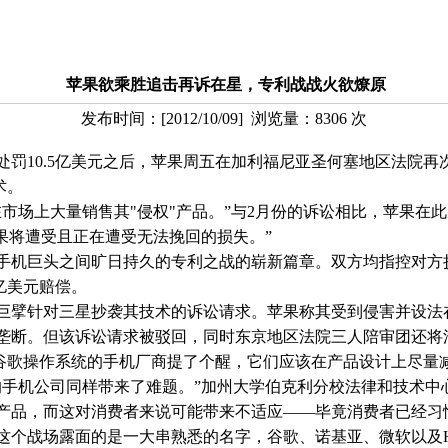
苹果欲乘胜追击再诉在星，专利战战火欲燎原
发布时间：
[
2012/10/09
] 浏览量：
8306
次
罚10.5亿美元之后，苹果周五在加利福尼亚圣何塞地区法院再
术。
场上大量销售其"侵权"产品。”与2月份的诉讼相比，苹果在
：“苹果将遭受且正在遭受无法挽回的损失。”
巨头之间旷日持久的专利之战的崭新篇章。双方均指控对方抄
亿美元赔偿。
擘针对三星抄袭其技术的诉讼请求。苹果称其受到侵害并设法
垄断。但该诉讼请求被驳回，同时东京地区法院三人陪审团还将
歌操作系统的手机厂商提了个醒，它们应该在产品设计上尽量
机公司同样带来了难题。”加州大学伯克利分校法律和技术中心
产品，而这对消费者来说可能带来不适应——毕竟消费者已经习
个战场露面的是一大串熟悉的名字，谷歌、诺基亚、微软以及H