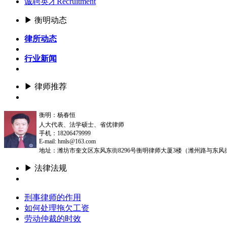
诚聘英才
Recruitment
▶ 衡明动态
律所动态
行业新闻
▶ 律师推荐
更多
衡明：杨春恒
人大代表、法学硕士、省优律师
手机：18206479999
E-mail: hmls@163.com
地址：潍坊市奎文区东风东街8296号衡明律师大厦3楼（潍州路与东风
▶ 法律法规
更多
刑事律师的作用
如何处理拖欠工资
劳动仲裁的时效