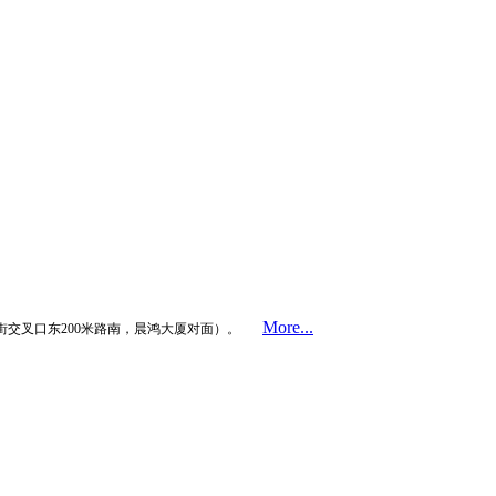
More...
街交叉口东200米路南，晨鸿大厦对面）。