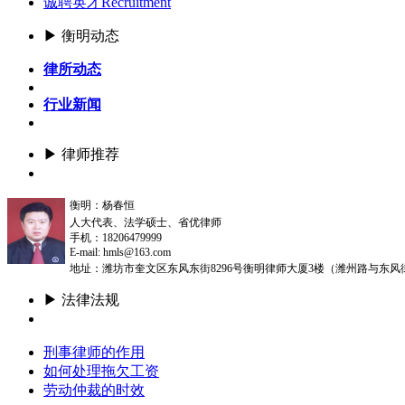
诚聘英才
Recruitment
▶ 衡明动态
律所动态
行业新闻
▶ 律师推荐
更多
衡明：杨春恒
人大代表、法学硕士、省优律师
手机：18206479999
E-mail: hmls@163.com
地址：潍坊市奎文区东风东街8296号衡明律师大厦3楼（潍州路与东风
▶ 法律法规
更多
刑事律师的作用
如何处理拖欠工资
劳动仲裁的时效