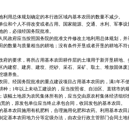
地利用总体规划确定的本行政区域内基本农田的数量不减少。
位和个人不得改变或者占用。国家能源、交通、水利、军事设
地的，必须经国务院批准。
民政府应当按照国务院的批准文件修改土地利用总体规划，并
田的数量与质量相当的耕地；没有条件开垦或者开垦的耕地不符
府的要求，将所占用基本农田耕作层的土壤用于新开垦耕地、
内建窑、建房、建坟、挖砂、采石、采矿、取土、堆放固体废
挖塘养鱼。
田。经国务院批准的重点建设项目占用基本农田的，满1年不使
耕种；1年以上未动工建设的，应当按照省、自治区、直辖市的规
；该幅土地原为农民集体所有的，应当交由原农村集体经济组织
荒的，原发包单位应当终止承包合同，收回发包的基本农田。
基本农田施用有机肥料，合理施用化肥和农药。利用基本农田
定基本农田地力分等定级办法，由农业行政主管部门会同土地