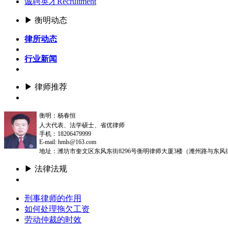
诚聘英才
Recruitment
▶ 衡明动态
律所动态
行业新闻
▶ 律师推荐
更多
衡明：杨春恒
人大代表、法学硕士、省优律师
手机：18206479999
E-mail: hmls@163.com
地址：潍坊市奎文区东风东街8296号衡明律师大厦3楼（潍州路与东风
▶ 法律法规
更多
刑事律师的作用
如何处理拖欠工资
劳动仲裁的时效