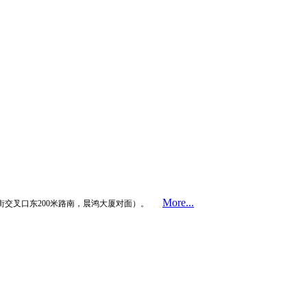
More...
街交叉口东200米路南，晨鸿大厦对面）。