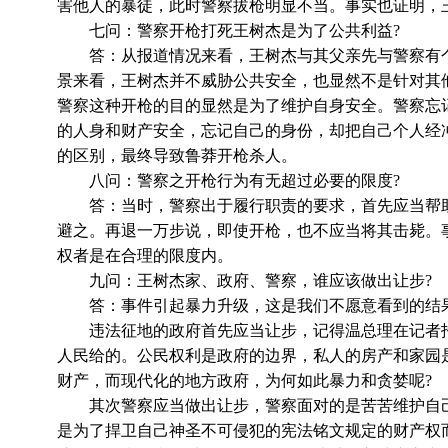
害他人的暴徒，此时警察拔枪明显不当。事实也证明，
七问：警察开枪打死王树杰是为了公共利益?
答：从报道情况来看，王树杰与其父亲先与警察有个
景来看，王树杰并不威胁公共安全，也显然不是针对其
警察这种开枪的目的显然是为了维护自身安全。警察忘记
的人身和财产安全，忘记自己的身份，却把自己个人经
的区别，最终导致鲁莽开枪杀人。
八问：警察之开枪行为有无超过必要的限度?
答：当时，警察出于履行职责的要求，首先应当帮助
避之。再退一万步说，即使开枪，也不应当将其击毙。
权者是在合理的限度内。
九问：王树杰家、政府、警察，谁应该做出让步?
答：事件引起暴力升级，这是我们不愿意看到的结果
违法征地的政府首先应当让步，记得温总理在记者招
人民给的。公民权利是政府的边界，私人的房产和家园
财产，而现代化的地方政府，为何如此暴力和贪婪呢?
其次警察应当做出让步，警察面对的是苦苦维护自己
是为了捍卫自己神圣不可侵犯的宪法铭文规定的财产权