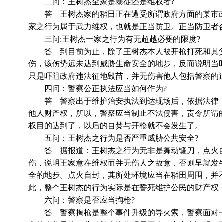
二问：王树杰全家是暴徒还是维权者?
答：王树杰家的稻田正在遭受所谓政府方面的某市政
家之行为属于武力维权，也就是正当防卫。正当防卫者
三问:王树杰一家之行为有无超越必要的限度?
答：到目前为止，除了王树杰本人被开枪打死和其父
伤，该伤势远未达到威胁生命安全的地步，反而说明当
只是吓阻政府违法征地毁苗，并无伤害他人包括警察的
四问：警察公正执法应当如何作为?
答：警察出于维护治安执法到达现场后，依据法律，
他人财产权，所以，警察应当制止不法侵害，责令所谓
权目的达到了，以后的自焚与开枪就不会发生了。
五问：王树杰之行为是否严重威胁公共安全?
答：据报道：王树杰之行为无非是舞动镰刀，点火自
伤，说明王家意在维权而并无伤人之故意，否则早就发
全的地步。点火自封，其所处环境应当在稻田周围，并
此，整个王树杰的行为实际是在誓死维护公民的财产权
六问：警察是否应当掏枪?
答：警察掏枪是整个事件升级的导火索，警察面对一