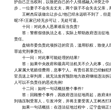
护自己正当权利，以致把自己的个人情感融入冲突之中
步，一位妻子不会失去丈夫，两个孩子不会失去父亲，
王树杰应该做出让步么?他已经永远听不到了，但是
呢?不!王家已经无步可让，无处可退。
十问：对此杀人恶果谁应当负责?
答：警察假借执法之名，实际上帮助政府违法征地，并
责任。
盘锦市委负责此项拆迁的官员，滥用职权，致使人民利
罪追究刑事责任。
十一问：对此事可能处理的结果?
答：如果中央政府和最高司法机关不介入此事，仅由
人家属大笔赔偿费用，息事宁人。有责任甚至已经触犯
官员送上审判席，就无法发挥预防地方政府继续违法拆
人可以不负责任的恶劣先例!
十二问：如何一句话概括整个事件?
答：回顾整个事件，因政府违法征地而起，政府未经
到场压制受害人，引发冲突，并将主要受害人王树杰打
如果一句话概括：在违法征地过程中，辽宁盘锦正当