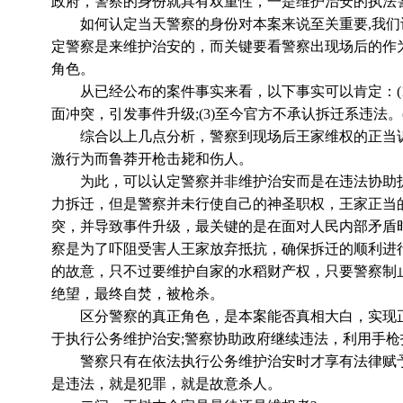
政府，警察的身份就具有双重性，一是维护治安的执法
如何认定当天警察的身份对本案来说至关重要,我们认
定警察是来维护治安的，而关键要看警察出现场后的作
角色。
从已经公布的案件事实来看，以下事实可以肯定：(1)
面冲突，引发事件升级;(3)至今官方不承认拆迁系违法。
综合以上几点分析，警察到现场后王家维权的正当诉
激行为而鲁莽开枪击毙和伤人。
为此，可以认定警察并非维护治安而是在违法协助拆迁
力拆迁，但是警察并未行使自己的神圣职权，王家正当的
突，并导致事件升级，最关键的是在面对人民内部矛盾时
察是为了吓阻受害人王家放弃抵抗，确保拆迁的顺利进行
的故意，只不过要维护自家的水稻财产权，只要警察制
绝望，最终自焚，被枪杀。
区分警察的真正角色，是本案能否真相大白，实现正
于执行公务维护治安;警察协助政府继续违法，利用手
警察只有在依法执行公务维护治安时才享有法律赋予
是违法，就是犯罪，就是故意杀人。