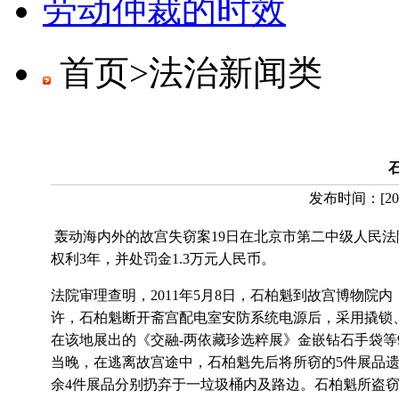
劳动仲裁的时效
首页>
法治新闻类
发布时间：
[
20
轰动海内外的故宫失窃案19日在北京市第二中级人民法
权利3年，并处罚金1.3万元人民币。
法院审理查明，2011年5月8日，石柏魁到故宫博物院
许，石柏魁断开斋宫配电室安防系统电源后，采用撬锁
在该地展出的《交融-两依藏珍选粹展》金嵌钻石手袋等
当晚，在逃离故宫途中，石柏魁先后将所窃的5件展品
余4件展品分别扔弃于一垃圾桶内及路边。石柏魁所盗窃的