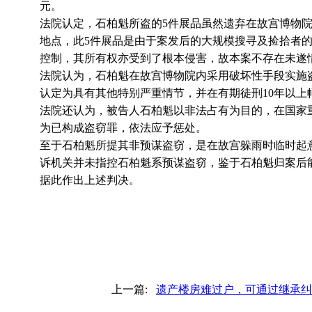
元。
法院认定，石柏魁所盗的5件展品虽然遗弃在故宫博物
地点，此5件展品是由于案发后的大规模搜寻及捡拾者
控制，其所有权亦受到了根本侵害，故本案不存在未遂
法院认为，石柏魁在故宫博物院内采用破坏性手段实施
认定为具有其他特别严重情节，并在有期徒刑10年以上
法院还认为，被告人石柏魁以非法占有为目的，在国家
为已构成盗窃罪，依法应予惩处。
至于石柏魁所提其非预谋盗窃，是在故宫躲雨时临时起
诉机关并未指控石柏魁系预谋盗窃，鉴于石柏魁归案后
据此作出上述判决。
上一篇:
遗产楼房难过户，可通过继承纠