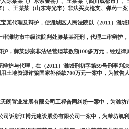
的被告人陈某某（广东紫金县）、王某某（四川成都市）
市）、王某某（山东寿光市）非法买卖枪支、弹药一案
人王宝某代理及辩护，使潍城区人民法院以（2011）潍
一审潍坊市中级法院判处滕某某死刑，代理二审辩护，
护，薛某涉案非法经营烟草数额100多万元，经过律
辩护与代理，在（2011）潍城刑初字第59号刑事判
的利用土地资源诈骗国家补偿款700万元一案中，为被
山东天朗置业发展有限公司工程合同纠纷一案中，为潍坊市
有限公司诉浙江博元建设股份有限公司一案中，为潍坊凯利