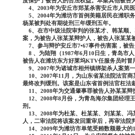
度保护了被告人的合法权益。本案其他被告
4、2003年为安丘市郑某杀害安丘市人民
5、2004年为潍坊市首例美籍居民在潍职
杨某被判处有期徒刑三年缓刑五年。
6、在市中级法院审判的张某才、韩某顺、
案，为被告人张某某辩护人，被告人张某某
7、参与辩护安丘市7•67事件伤害案，被
8 、为陆翔（1987年6月10日生，青岛
被告人在潍坊东方好莱坞KTV任服务员时冒用
9、2007年为诸城市相州镇绑架杀人案第
10、2007年11月，为山东省某法院法
最终改判缓刑。该案是山东省首例法官枉法
11、2008年为交通肇事罪被告人孙某某
12、2008年8月份，为青岛海尔集团经
刑。
13、2008年为杜某、杜某某、刘某某、
人，二审法院将该案发回重审后，再审法院
14、2009年为潍坊市单笔受贿数额最大的