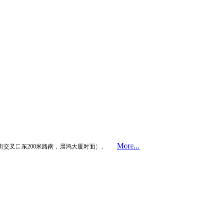
More...
街交叉口东200米路南，晨鸿大厦对面）。