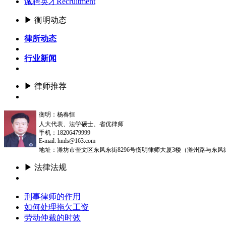
诚聘英才
Recruitment
▶ 衡明动态
律所动态
行业新闻
▶ 律师推荐
更多
衡明：杨春恒
人大代表、法学硕士、省优律师
手机：18206479999
E-mail: hmls@163.com
地址：潍坊市奎文区东风东街8296号衡明律师大厦3楼（潍州路与东风
▶ 法律法规
更多
刑事律师的作用
如何处理拖欠工资
劳动仲裁的时效