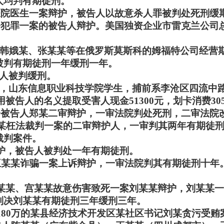
人均判有期徒刑。
医院医生一案辩护，被告人以故意杀人罪被判处死刑缓
务犯罪一案的被告人辩护。美国独资企业市雷克兰公司总
韩娥某、张某某等在俄罗斯莫斯科的姆福特公司经营
被判有期徒刑一年缓刑一年。
告人被判缓刑。
市人，山东信息职业科技学院学生，捕前系李沧区四流中路
被告人的名义提取受害人现金51300元，划卡消费3
一被告人郑某二审辩护，一审法院判处死刑，二审法院
官商某枉法裁判一案的二审辩护人，一审判其两年有期徒
裁判案件。
辩护，被告人被判处一年有期徒刑。
理王某某诈骗一案上诉辩护，一审法院判其有期徒刑十
冯某某、宫某某故意伤害致死一案刘某某辩护，刘某某
判决刘某某有期徒刑三年缓刑三年。
180万的某县经济技术开发区某社区书记刘某贪污受贿