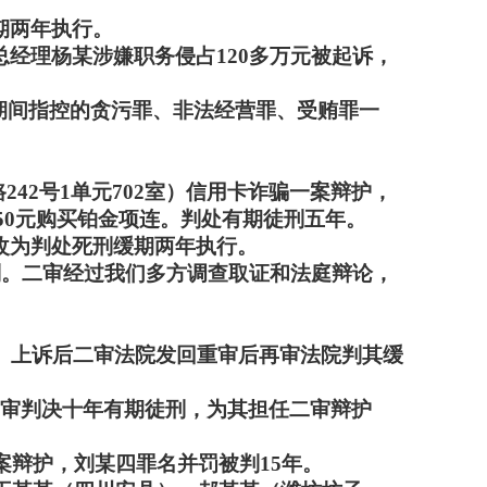
期两年执行。
经理杨某涉嫌职务侵占120多万元被起诉，
期间指控的贪污罪、非法经营罪、受贿罪一
242号1单元702室）信用卡诈骗一案辩护，
050元购买铂金项连。判处有期徒刑五年。
改为判处死刑缓期两年执行。
刑。二审经过我们多方调查取证和法庭辩论，
年。上诉后二审法院发回重审后再审法院判其缓
一审判决十年有期徒刑，为其担任二审辩护
案辩护，刘某四罪名并罚被判15年。