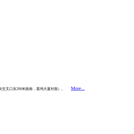
More...
街交叉口东200米路南，晨鸿大厦对面）。