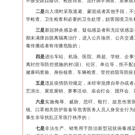
不接受跟踪随访、检疫排查、流行病学调查、居家或
二是
出入境时采取逃避、蒙混或者其他手段，不
学检查、卫生检查和必要的卫生处理，妨害国境卫生
三是
新冠肺炎感染者、疑似感染者和无症状感染
期未满擅自脱离隔离治疗，进入公共场所、公共交通
毒传播或者有传播危险的；
四是
进出车站、机场、医院、商超、学校、企事
离封控等防控措施的村(居)、社区、单位等，拒不
健康码查验、身份核查、车辆检查、管控劝阻等防疫
五是
违反疫情防控规定，未经审批擅自举办或者
艺演出、展览展销、赛事活动、庙会灯会、团拜会、
六是
实施侮辱、威胁、恐吓、殴打、故意伤害
镜、口罩相关防护装备等危害医务人员人身安全行为
事生非等扰乱正常医疗秩序的；
七是
非法生产、销售用于防治新型冠状病毒感