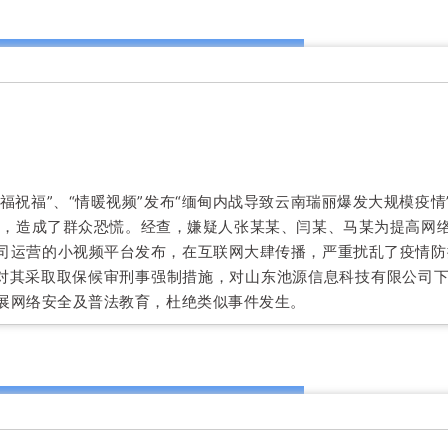
、“安福祝福”、“情暖视频”发布“缅甸内战导致云南瑞丽爆发大规模
序，造成了群众恐慌。经查，嫌疑人张某某、闫某、马某为提高网
运营的小视频平台发布，在互联网大肆传播，严重扰乱了疫情防控秩
对其采取取保候审刑事强制措施，对山东池源信息科技有限公司
展网络安全及普法教育，杜绝类似事件发生。