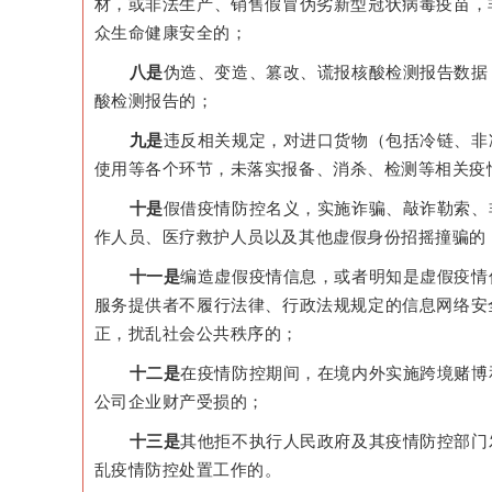
材，或非法生产、销售假冒伪劣新型冠状病毒疫苗，
众生命健康安全的；
八是
伪造、变造、篡改、谎报核酸检测报告数据
酸检测报告的；
九是
违反相关规定，对进口货物（包括冷链、非
使用等各个环节，未落实报备、消杀、检测等相关疫
十是
假借疫情防控名义，实施诈骗、敲诈勒索、
作人员、医疗救护人员以及其他虚假身份招摇撞骗的
十一是
编造虚假疫情信息，或者明知是虚假疫情
服务提供者不履行法律、行政法规规定的信息网络安
正，扰乱社会公共秩序的；
十二是
在疫情防控期间，在境内外实施跨境赌博
公司企业财产受损的；
十三是
其他拒不执行人民政府及其疫情防控部门
乱疫情防控处置工作的。