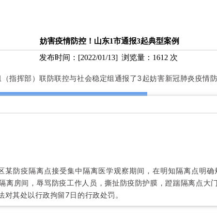
妨害疫情防控！山东1市通报3起典型案例
发布时间：
[
2022/01/13
] 浏览量：
1612
次
组（指挥部）联防联控与社会稳定组通报了3起妨害新冠肺炎疫情
历城区某防疫隔离点接受集中隔离医学观察期间，在明知隔离点明
隔离房间，辱骂防疫工作人员，撕扯防疫防护膜，蹬踹隔离点大
法对其处以行政拘留7日的行政处罚。