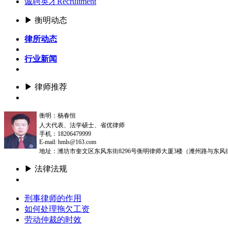
诚聘英才
Recruitment
▶ 衡明动态
律所动态
行业新闻
▶ 律师推荐
更多
衡明：杨春恒
人大代表、法学硕士、省优律师
手机：18206479999
E-mail: hmls@163.com
地址：潍坊市奎文区东风东街8296号衡明律师大厦3楼（潍州路与东风
▶ 法律法规
更多
刑事律师的作用
如何处理拖欠工资
劳动仲裁的时效