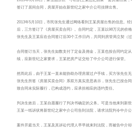
签订了居间合同，房屋开始在新世纪之家中介公司挂牌出售。
2013年5月10日，市民张先生通过网络看到王某房屋出售的信息
后，三方签订了《房屋买卖合同》。合同约定，王某以98万元的价
张先生及王某应在合同签订后30个工作日内，共同到房管局立契（
合同签订当天，张先生如数支付了定金及佣金，王某也按合同约定从
续，应新世纪之家要求，王某把房产证交给了中介公司进行保管。
然而此后，由于王某一直未能协助办理房屋过户手续，买方张先生无奈
张先生所签《房屋买卖合同》系双方真实意思表示，张先生已按合同
致合同未实际履行，已构成违约，应承担相应的违约责任。
判决生效后，王某自愿履行了判决书确定的义务。可是当他来到新世纪
王某一纸诉状将新世纪之家中介公司告到法院，请求法院判令中介公
案件开庭当天，王某及其诉讼代理人早早就来到法院，而被告中介却