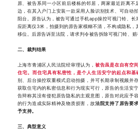
原、被告系同一小区前后楼栋的邻居，两家最近距离不
边，在其入户门上安装一款采用人脸识别技术、可自动
阳台。原告认为，被告可通过手机app操控可视门铃、
应距离仅3米，拍摄到的原告家模糊不清，不构成隐私，
移位。后原告诉至法院，请求判令被告拆除可视门铃、赔
二、裁判结果
上海市青浦区人民法院经审理认为，
被告虽是在自有空
住宅。而住宅具有私密性，是个人生活安宁的起点和基
别、后台操控双重模式启动拍摄，并可长期录制视频并
获取住宅内的私密信息和行为现实可行，原告的生活安
告辩称其没有侵犯原告隐私的主观意图，原告对此应予
的行为造成实际精神及物质损害，故
法院支持了原告要
予支持。
三、典型意义