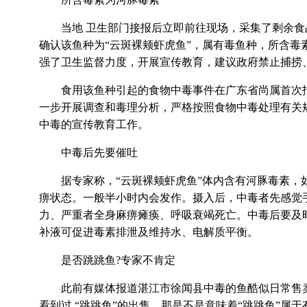
当地 卫生部门接报后立即前往现场，采集了剩余食
确认该鱼种为“云斑裸颊虾虎鱼”，属有毒鱼种，所含
强了卫生监督力度，开展宣传教育，建议政府禁止捕捞
食用该鱼种引起的食物中毒事件在广东省尚属首次报
一步开展调查和毒理分析，严格按照食物中毒处理有关
中毒的宣传教育工作。
中毒后先要催吐
据专家称，“云斑裸颊虾虎鱼”体内含有河豚毒素，如
痹状态。一般半小时内会发作。摄入后，中毒者先感觉
力、严重者全身麻痹瘫痪、呼吸衰竭死亡。中毒后要及
补液可促进毒素排泄及维持水、电解质平衡。
是否跳跳鱼?专家不肯定
此前有媒体报道湛江市徐闻县中毒的鱼酷似日常售卖的
看到过 “跳跳鱼”的出售，那是不是意味着“跳跳鱼”属