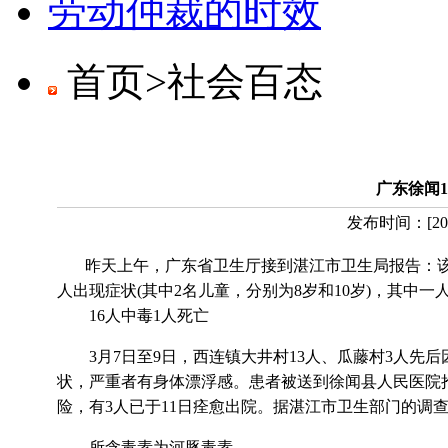
劳动仲裁的时效
首页>
社会百态
广东徐闻
发布时间：
[
20
昨天上午，广东省卫生厅接到湛江市卫生局报告：该市
人出现症状(其中2名儿童，分别为8岁和10岁)，其中一人
16人中毒1人死亡
3月7日至9日，西连镇大井村13人、瓜藤村3人先
状，严重者有身体漂浮感。患者被送到徐闻县人民医院抢
险，有3人已于11日痊愈出院。据湛江市卫生部门的调
所含毒素为河豚毒素