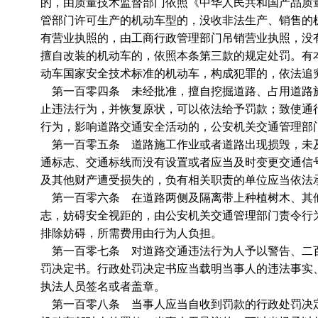
的，由质量技术监督部门依照《中华人民共和国产品质
管部门许可生产的机动车型的，没收非法生产、销售的
有营业执照的，由工商行政管理部门吊销营业执照，没
擅自改装的机动车的，依照本条第三款的规定处罚。有
动车国家安全技术标准的机动车，构成犯罪的，依法追
第一百零四条 未经批准，擅自挖掘道路、占用道路施
止违法行为，并恢复原状，可以依法给予罚款；致使通
行为，影响道路交通安全活动的，公安机关交通管理部
第一百零五条 道路施工作业或者道路出现损毁，未及
通标志、交通标线而没有设置或者应当及时变更交通信
及其他财产遭受损失的，负有相关职责的单位应当依法
第一百零六条 在道路两侧及隔离带上种植树木、其他
志，妨碍安全视距的，由公安机关交通管理部门责令行
排除妨碍，所需费用由行为人负担。
第一百零七条 对道路交通违法行为人予以警告、二百
罚决定书。行政处罚决定书应当载明当事人的违法事实
执法人员签名或者盖章。
第一百零八条 当事人应当自收到罚款的行政处罚决定