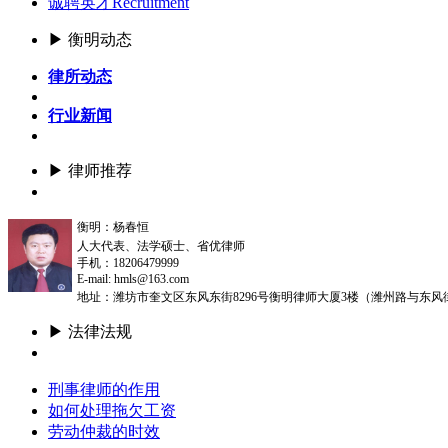
诚聘英才
Recruitment
▶ 衡明动态
律所动态
行业新闻
▶ 律师推荐
更多
衡明：杨春恒
人大代表、法学硕士、省优律师
手机：18206479999
E-mail: hmls@163.com
地址：潍坊市奎文区东风东街8296号衡明律师大厦3楼（潍州路与东风
▶ 法律法规
更多
刑事律师的作用
如何处理拖欠工资
劳动仲裁的时效