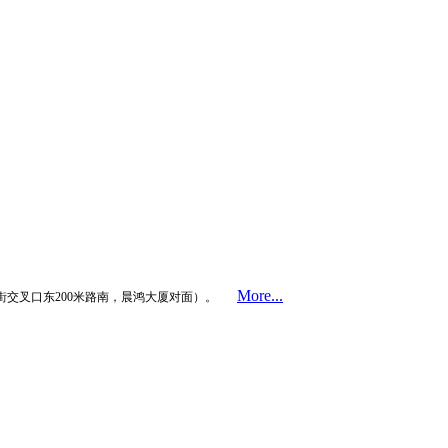
More...
街交叉口东200米路南，晨鸿大厦对面）。